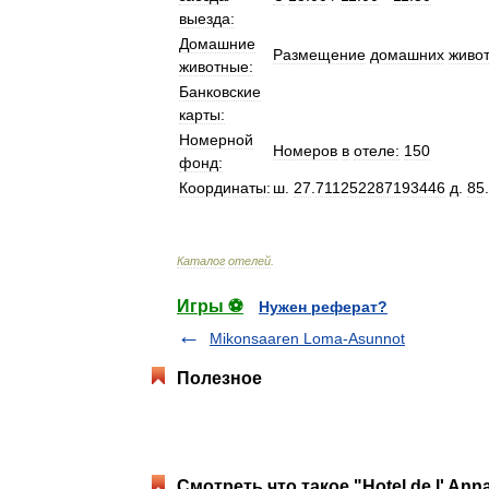
выезда:
Домашние
Размещение
домашних
живо
животные:
Банковские
карты:
Номерной
Номеров
в
отеле:
150
фонд:
Координаты:
ш
.
27
.
711252287193446
д
.
85
.
Каталог
отелей
.
Игры ⚽
Нужен реферат?
Mikonsaaren Loma-Asunnot
Полезное
Смотреть что такое "Hotel de l' An