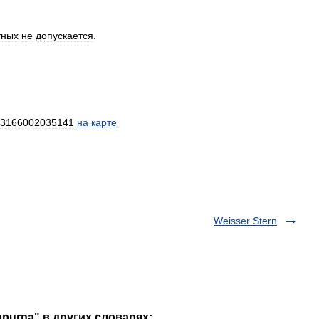
тных
не
допускается
.
3166002035141
на
карте
Weisser Stern
napurna" в других словарях: