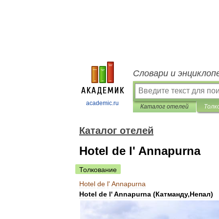
Словари и энциклоп
academic.ru
Каталог отелей
Толк
Каталог отелей
Hotel de l' Annapurna
Толкование
Hotel
de
l
'
Annapurna
Hotel
de
l
'
Annapurna
(
Катманду
,
Непал
)