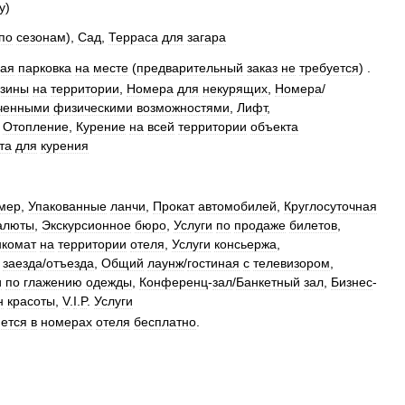
у
)
по
сезонам
),
Сад
,
Терраса
для
загара
ная
парковка
на
месте
(
предварительный
заказ
не
требуется
) .
зины
на
территории
,
Номера
для
некурящих
,
Номера
/
ченными
физическими
возможностями
,
Лифт
,
,
Отопление
,
Курение
на
всей
территории
объекта
та
для
курения
мер
,
Упакованные
ланчи
,
Прокат
автомобилей
,
Круглосуточная
алюты
,
Экскурсионное
бюро
,
Услуги
по
продаже
билетов
,
нкомат
на
территории
отеля
,
Услуги
консьержа
,
заезда
/
отъезда
,
Общий
лаунж
/
гостиная
с
телевизором
,
и
по
глажению
одежды
,
Конференц
-
зал
/
Банкетный
зал
,
Бизнес
-
н
красоты
,
V
.
I
.
P
.
Услуги
ется
в
номерах
отеля
бесплатно
.