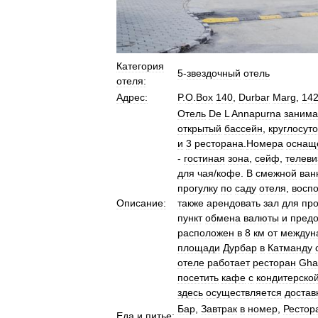
Категория
5
-
звездочный
отель
отеля:
Адрес:
P
.
O
.
Box
140
,
Durbar
Marg
,
14
Отель
De
L
Annapurna
занима
открытый
бассейн
,
круглосут
и
3
ресторана
.
Номера
оснащ
-
гостиная
зона
,
сейф
,
телеви
для
чая
/
кофе
.
В
смежной
ван
прогулку
по
саду
отеля
,
воспо
Описание:
также
арендовать
зал
для
пр
пункт
обмена
валюты
и
предо
расположен
в
8
км
от
междун
площади
Дурбар
в
Катманду
отеле
работает
ресторан
Gha
посетить
кафе
с
кондитерско
здесь
осуществляется
достав
Бар
,
Завтрак
в
номер
,
Рестор
Еда
и
питье: