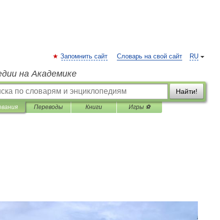
Запомнить сайт
Словарь на свой сайт
RU
едии на Академике
Найти!
ования
Переводы
Книги
Игры ⚽