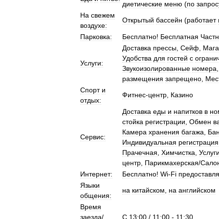
диетические
меню
(
по
запрос
На
свежем
Открытый
бассейн
(
работает
воздухе:
Парковка:
Бесплатно
!
Бесплатная
Част
Доставка
прессы
,
Сейф
,
Мага
Удобства
для
гостей
с
ограни
Услуги:
Звукоизолированные
номера
размещения
запрещено
,
Мес
Спорт
и
Фитнес
-
центр
,
Казино
отдых:
Доставка
еды
и
напитков
в
но
стойка
регистрации
,
Обмен
в
Камера
хранения
багажа
,
Ба
Сервис:
Индивидуальная
регистрация
Прачечная
,
Химчистка
,
Услуг
центр
,
Парикмахерская
/
Сало
Интернет:
Бесплатно
!
Wi
-
Fi
предоставля
Языки
на
китайском
,
на
английском
общения:
Время
заезда
/
C
13:00
/
11:00
-
11:30