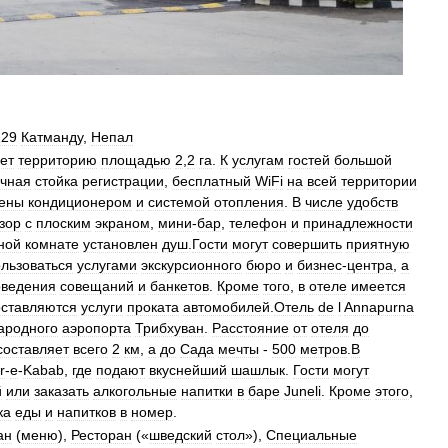
229
Катманду
,
Непал
ет
территорию
площадью
2
,
2
га
.
К
услугам
гостей
большой
очная
стойка
регистрации
,
бесплатный
WiFi
на
всей
территории
ены
кондиционером
и
системой
отопления
.
В
числе
удобств
зор
с
плоским
экраном
,
мини
-
бар
,
телефон
и
принадлежности
ной
комнате
установлен
душ
.
Гости
могут
совершить
приятную
льзоваться
услугами
экскурсионного
бюро
и
бизнес
-
центра
,
а
оведения
совещаний
и
банкетов
.
Кроме
того
,
в
отеле
имеется
ставляются
услуги
проката
автомобилей
.
Отель
de
l
Annapurna
ародного
аэропорта
Трибхуван
.
Расстояние
от
отеля
до
составляет
всего
2
км
,
а
до
Сада
мечты
-
500
метров
.
В
r
-
e
-
Kabab
,
где
подают
вкуснейший
шашлык
.
Гости
могут
й
или
заказать
алкогольные
напитки
в
баре
Juneli
.
Кроме
этого
,
ка
еды
и
напитков
в
номер
.
ан
(
меню
),
Ресторан
(«
шведский
стол
»),
Специальные